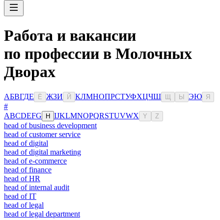
Работа и вакансии
по профессии в Молочных
Дворах
А
Б
В
Г
Д
Е
Ж
З
И
К
Л
М
Н
О
П
Р
С
Т
У
Ф
Х
Ц
Ч
Ш
Э
Ю
Ё
Й
Щ
Ы
Я
#
A
B
C
D
E
F
G
I
J
K
L
M
N
O
P
Q
R
S
T
U
V
W
X
H
Y
Z
head of business development
head of customer service
head of digital
head of digital marketing
head of e-commerce
head of finance
head of HR
head of internal audit
head of IT
head of legal
head of legal department