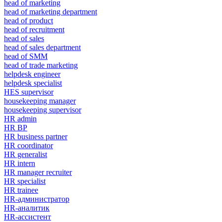
head of marketing
head of marketing department
head of product
head of recruitment
head of sales
head of sales department
head of SMM
head of trade marketing
helpdesk engineer
helpdesk specialist
HES supervisor
housekeeping manager
housekeeping supervisor
HR admin
HR BP
HR business partner
HR coordinator
HR generalist
HR intern
HR manager recruiter
HR specialist
HR trainee
HR-администратор
HR-аналитик
HR-ассистент