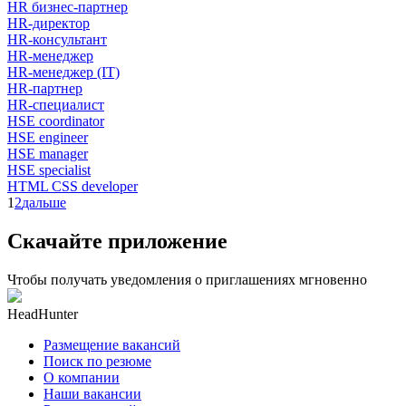
HR бизнес-партнер
HR-директор
HR-консультант
HR-менеджер
HR-менеджер (IT)
HR-партнер
HR-специалист
HSE coordinator
HSE engineer
HSE manager
HSE specialist
HTML CSS developer
1
2
дальше
Скачайте приложение
Чтобы получать уведомления о приглашениях мгновенно
HeadHunter
Размещение вакансий
Поиск по резюме
О компании
Наши вакансии